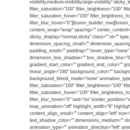
visibility,medium-visibility,large-visibility” stic
filter_saturation=”100″ filter_brightness=”100″ filt
filter_saturation_hover=”100″ filter_brightness_h
filter_blur_hover=”0″][fusion_builder_row][fusio
content_wrap=”wrap” spacing=”” center_content=”no
sticky_display=”normal,sticky” class=”” id=”” 
dimension_spacing_small=”” dimension_spacin
padding_small=”” padding=”” hover_type=”none” 
dimension_box_shadow=”” box_shadow_blur=”0″
gradient_start_color=”” gradient_end_color=”” gr
linear_angle=”180″ background_color=”” backgr
background_blend_mode=”none” animation_type=”” 
filter_saturation=”100″ filter_brightness=”100″ filt
filter_saturation_hover=”100″ filter_brightness_h
filter_blur_hover=”0″ last=”no” border_position=”al
loop_animation=”off” highlight_width=”9″ highligh
content_align_small=”” content_align=”left” size
text_shadow_color=”” dimensions_medium=”” dimen
animation_type=”” animation_direction=”left” anim