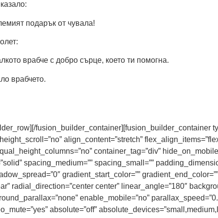
казало:
лемият подарък от чувала!
олет:
алкото врабче с добро сърце, което ти помогна.
ло врабчето.
uilder_row][/fusion_builder_container][fusion_builder_container 
t_scroll=”no” align_content=”stretch” flex_align_items=”flex-st
l_height_columns=”no” container_tag=”div” hide_on_mobile=”smal
le=”solid” spacing_medium=”” spacing_small=”” padding_dimen
w_spread=”0″ gradient_start_color=”” gradient_end_color=”” g
ar” radial_direction=”center center” linear_angle=”180″ backgro
ground_parallax=”none” enable_mobile=”no” parallax_speed=”
o_mute=”yes” absolute=”off” absolute_devices=”small,medium,lar