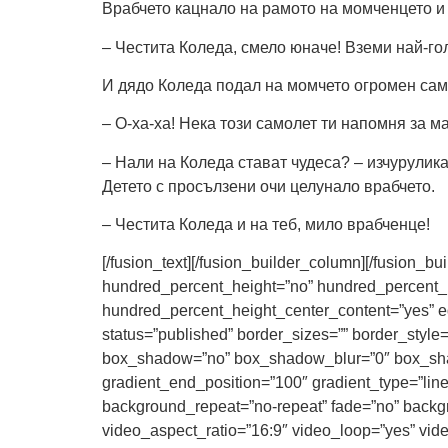
Врабчето кацнало на рамото на момченцето и 
– Честита Коледа, смело юначе! Вземи най-го
И дядо Коледа подал на момчето огромен сам
– О-ха-ха! Нека този самолет ти напомня за м
– Нали на Коледа стават чудеса? – изчурулика
Детето с просълзени очи целунало врабчето.
– Честита Коледа и на теб, мило врабченце!
[/fusion_text][/fusion_builder_column][/fusion_b
hundred_percent_height=”no” hundred_percent_heigh
hundred_percent_height_center_content=”yes” equa
status=”published” border_sizes=”” border_sty
box_shadow=”no” box_shadow_blur=”0″ box_shado
gradient_end_position=”100″ gradient_type=”line
background_repeat=”no-repeat” fade=”no” back
video_aspect_ratio=”16:9″ video_loop=”yes” vide