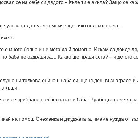
досвал се на себе си дядото – Къде ти е акъла? Защо се ка
о и чуло как едно малко момченце тихо подсмърчало…
ичето.
то е много болна и не мога да й помогна. Искам да дойде д
 но баба не оздравява… Какво ще правя сега? – и детето с
послушен и толкова обичаш баба си, ще бъдеш възнаграден!
 в къщи!
ето и се прибрало при болната си баба. Врабецът полетял 
викай на помощ Снежанка и джуджетата, имаме нужда от вас