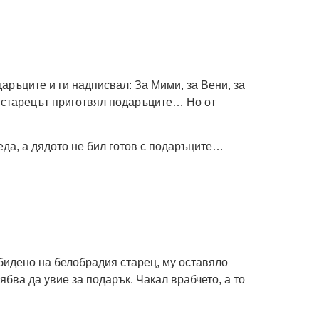
аръците и ги надписвал: За Мими, за Вени, за
 а старецът приготвял подаръците… Но от
еда, а дядото не бил готов с подаръците…
обидено на белобрадия старец, му оставяло
ябва да увие за подарък. Чакал врабчето, а то