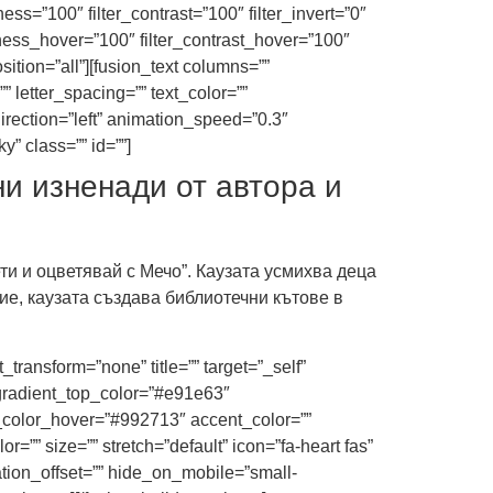
ness=”100″ filter_contrast=”100″ filter_invert=”0″
ghtness_hover=”100″ filter_contrast_hover=”100″
sition=”all”][fusion_text columns=””
” letter_spacing=”” text_color=””
rection=”left” animation_speed=”0.3″
y” class=”” id=””]
ни изненади от автора и
ти и оцветявай с Мечо”. Каузата усмихва деца
е, каузата създава библиотечни кътове в
transform=”none” title=”” target=”_self”
_gradient_top_color=”#e91e63″
_color_hover=”#992713″ accent_color=””
=”” size=”” stretch=”default” icon=”fa-heart fas”
ation_offset=”” hide_on_mobile=”small-