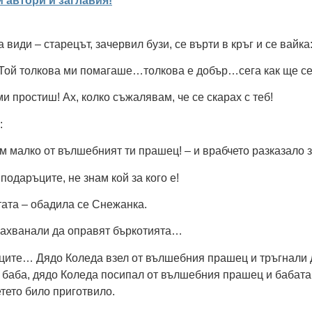
 автори и заглавия!
види – старецът, зачервил бузи, се върти в кръг и се вайка
 Той толкова ми помагаше…толкова е добър…сега как ще с
и простиш! Ах, колко съжалявам, че се скарах с теб!
:
ам малко от вълшебният ти прашец! – и врабчето разказало 
подаръците, не знам кой за кого е!
тата – обадила се Снежанка.
е захванали да оправят бъркотията…
ите… Дядо Коледа взел от вълшебния прашец и тръгнали д
у баба, дядо Коледа посипал от вълшебния прашец и бабата 
етето било приготвило.