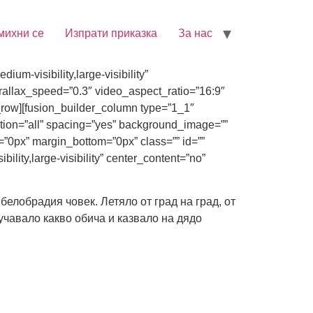
михни се
Изпрати приказка
За нас
m-visibility,large-visibility”
allax_speed=”0.3″ video_aspect_ratio=”16:9″
_row][fusion_builder_column type=”1_1″
ition=”all” spacing=”yes” background_image=””
”0px” margin_bottom=”0px” class=”” id=””
lity,large-visibility” center_content=”no”
елобрадия човек. Летяло от град на град, от
аучавало какво обича и казвало на дядо