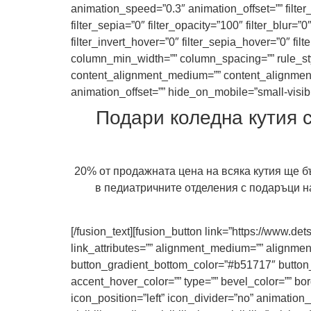
animation_speed=”0.3″ animation_offset=”” filter_t
filter_sepia=”0″ filter_opacity=”100″ filter_blur=
filter_invert_hover=”0″ filter_sepia_hover=”0″ fil
column_min_width=”” column_spacing=”” rule_style=
content_alignment_medium=”” content_alignment_
animation_offset=”” hide_on_mobile=”small-visibilit
Подари коледна кутия с
20% от продажната цена на всяка кутия ще бъ
в педиатричните отделения с подаръци н
[/fusion_text][fusion_button link=”https://www.de
link_attributes=”” alignment_medium=”” alignme
button_gradient_bottom_color=”#b51717″ button
accent_hover_color=”” type=”” bevel_color=”” bord
icon_position=”left” icon_divider=”no” animation