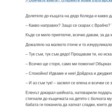
>
Обичате книги? Открийте нови български
Долетяло до къщата на дядо Коледа и какво да 
– Какво направих? Защо се скарах с Врабчо?
Къде си мило приятелче, всичко давам, за да м
Дожаляло на малкото птиче и то изчуруликало
– Тук съм, тук съм дядо! Прощавам ти, но иск
– Всичко ще сторя, само ми помогни! Обърках 
– Спокойно! Идваме и ние! Дойдоха и джудже
– И аз съм тук! – засмял се елена и всички с
Еленът докарал шейната, натоварили подаръц
стигнали до къщичката на детето с болната м
бабата ги поканила да хапнат сладки, които д