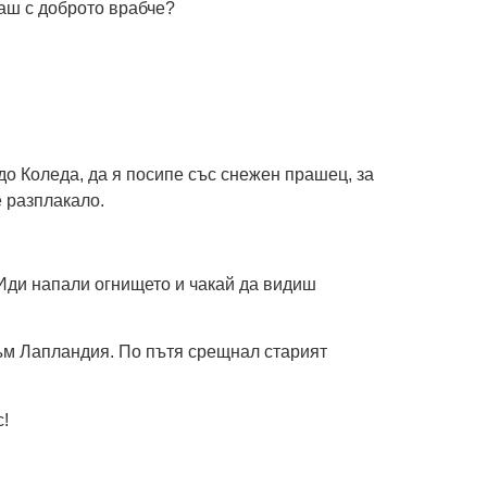
раш с доброто врабче?
ядо Коледа, да я посипе със снежен прашец, за
е разплакало.
 Иди напали огнището и чакай да видиш
към Лапландия. По пътя срещнал старият
!