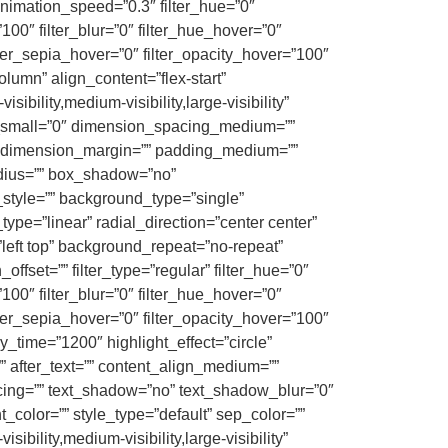
t” animation_speed=”0.3″ filter_hue=”0″
=”100″ filter_blur=”0″ filter_hue_hover=”0″
ilter_sepia_hover=”0″ filter_opacity_hover=”100″
lumn” align_content=”flex-start”
bility,medium-visibility,large-visibility”
er_small=”0″ dimension_spacing_medium=””
 dimension_margin=”” padding_medium=””
adius=”” box_shadow=”no”
yle=”” background_type=”single”
ype=”linear” radial_direction=”center center”
eft top” background_repeat=”no-repeat”
set=”” filter_type=”regular” filter_hue=”0″
=”100″ filter_blur=”0″ filter_hue_hover=”0″
ilter_sepia_hover=”0″ filter_opacity_hover=”100″
lay_time=”1200″ highlight_effect=”circle”
”” after_text=”” content_align_medium=””
pacing=”” text_shadow=”no” text_shadow_blur=”0″
color=”” style_type=”default” sep_color=””
bility,medium-visibility,large-visibility”