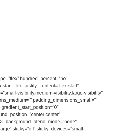
type=”flex” hundred_percent=”no”
art” flex_justify_content=”flex-start”
l-visibility,medium-visibility,large-visibility”
sions_medium=”” padding_dimensions_small=””
radient_start_position=”0″
und_position=”center center”
0.3″ background_blend_mode=”none”
ge” sticky=”off” sticky_devices=”small-