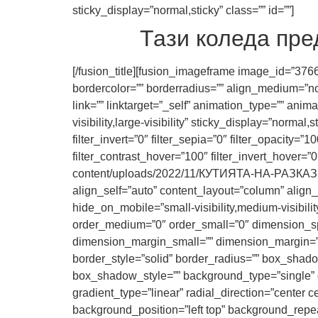
sticky_display=”normal,sticky” class=”” id=””]
Тази коледа пре
[/fusion_title][fusion_imageframe image_id=”3766
bordercolor=”” borderradius=”” align_medium=”non
link=”” linktarget=”_self” animation_type=”” ani
visibility,large-visibility” sticky_display=”normal,
filter_invert=”0″ filter_sepia=”0″ filter_opacity=”
filter_contrast_hover=”100″ filter_invert_hover=”
content/uploads/2022/11/КУТИЯТА-НА-РАЗКАЗВА
align_self=”auto” content_layout=”column” align_
hide_on_mobile=”small-visibility,medium-visibilit
order_medium=”0″ order_small=”0″ dimension_
dimension_margin_small=”” dimension_margin=””
border_style=”solid” border_radius=”” box_sh
box_shadow_style=”” background_type=”single” gr
gradient_type=”linear” radial_direction=”cente
background_position=”left top” background_repe