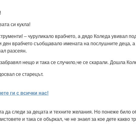
!
вата си кукла!
трументи! – чуруликало врабчето, а дядо Коледа увивал под
секи ден врабчето съобщавало имената на послушните деца,
нал разсеян.
 забравял нещо и така се случило,че се скарали. Дошла Кол
досвал се старецът.
те ги с всички нас!
та да следи за децата и техните желания. Но понеже било 
овете и така се объркал, че не знаел за кое дете какво тр