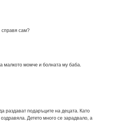
:
е справя сам?
за малкото момче и болната му баба.
а раздават подаръците на децата. Като
оздравяла. Детето много се зарадвало, а