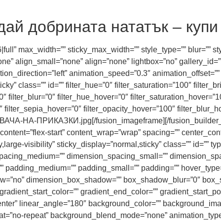
дай добрината нататък – купи 
|full” max_width=”” sticky_max_width=”” style_type=”” blur=”” s
e” align_small=”none” align=”none” lightbox=”no” gallery_id=””
mation_direction=”left” animation_speed=”0.3″ animation_offset=”
sticky” class=”” id=”” filter_hue=”0″ filter_saturation=”100″ filter
100″ filter_blur=”0″ filter_hue_hover=”0″ filter_saturation_hover=
0″ filter_sepia_hover=”0″ filter_opacity_hover=”100″ filter_blur_
ЧА-НА-ПРИКАЗКИ.jpg[/fusion_imageframe][/fusion_builder_c
content=”flex-start” content_wrap=”wrap” spacing=”” center_conte
y,large-visibility” sticky_display=”normal,sticky” class=”” id=””
spacing_medium=”” dimension_spacing_small=”” dimension_sp
 padding_medium=”” padding_small=”” padding=”” hover_type=”
adow=”no” dimension_box_shadow=”” box_shadow_blur=”0″ box
adient_start_color=”” gradient_end_color=”” gradient_start_po
r center” linear_angle=”180″ background_color=”” background_i
at=”no-repeat” background_blend_mode=”none” animation_type=”