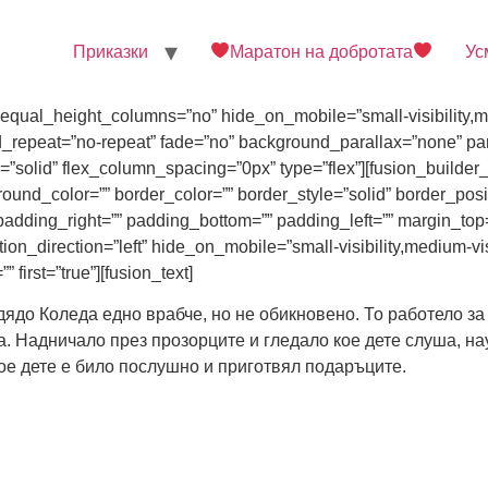
Приказки
Маратон на добротата
Ус
qual_height_columns=”no” hide_on_mobile=”small-visibility,mediu
_repeat=”no-repeat” fade=”no” background_parallax=”none” par
”solid” flex_column_spacing=”0px” type=”flex”][fusion_builder
round_color=”” border_color=”” border_style=”solid” border_pos
adding_right=”” padding_bottom=”” padding_left=”” margin_top=
_direction=”left” hide_on_mobile=”small-visibility,medium-visibi
 first=”true”][fusion_text]
до Коледа едно врабче, но не обикновено. То работело за б
ща. Надничало през прозорците и гледало кое дете слуша, н
ое дете е било послушно и приготвял подаръците.