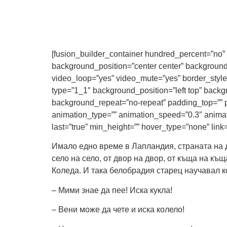
[fusion_builder_container hundred_percent=”no” e
background_position=”center center” background
video_loop=”yes” video_mute=”yes” border_style=
type=”1_1″ background_position=”left top” backg
background_repeat=”no-repeat” padding_top=”” p
animation_type=”” animation_speed=”0.3″ animation
last=”true” min_height=”” hover_type=”none” link=””
Имало едно време в Лапландия, страната на дя
село на село, от двор на двор, от къща на къ
Коледа. И така белобрадия старец научавал к
– Мими знае да пее! Иска кукла!
– Вени може да чете и иска колело!