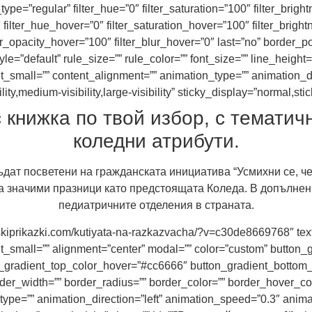
ype=”regular” filter_hue=”0″ filter_saturation=”100″ filter_bright
”0″ filter_hue_hover=”0″ filter_saturation_hover=”100″ filter_bri
ter_opacity_hover=”100″ filter_blur_hover=”0″ last=”no” border_po
”default” rule_size=”” rule_color=”” font_size=”” line_height=”
small=”” content_alignment=”” animation_type=”” animation_di
y,medium-visibility,large-visibility” sticky_display=”normal,stick
 книжка по твой избор, с тематич
коледни атрибути.
дат посветени на гражданската инициатива “Усмихни се, че
а значими празници като предстоящата Коледа. В допълнени
педиатричните отделения в страната.
tskiprikazki.com/kutiyata-na-razkazvacha/?v=c30de8669768″ text_
nt_small=”” alignment=”center” modal=”” color=”custom” button
_gradient_top_color_hover=”#cc6666″ button_gradient_bottom
er_width=”” border_radius=”” border_color=”” border_hover_color
_type=”” animation_direction=”left” animation_speed=”0.3″ anim