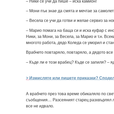
– Ники се учи да пише – иска камион!
– Мони пък знае да смята и мечтае за самолет
– Весела се учи да готви и желае сервиз за но
– Марио помага на баща си и иска куфар с инс
Ники, за Мони, за Весела, за Марио и т.н. В
многото работа, дядо Коледа се уморил и ста
Врабчето повтаряло, повтаряло, а дядото все
– Къде ли е този врабец? Къде се запиля? – я
>
Измисляте или пишете приказки? Споделе
А врабчето през това време обикаляло по све
съобщения… Разсеяният старец разхвърлял лист
все не идвало.