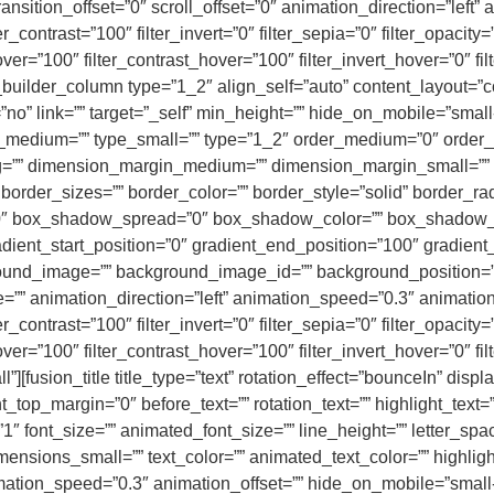
ky_transition_offset=”0″ scroll_offset=”0″ animation_direction=”lef
er_contrast=”100″ filter_invert=”0″ filter_sepia=”0″ filter_opacity
over=”100″ filter_contrast_hover=”100″ filter_invert_hover=”0″ f
n_builder_column type=”1_2″ align_self=”auto” content_layout=”co
” link=”” target=”_self” min_height=”” hide_on_mobile=”small-visi
type_medium=”” type_small=”” type=”1_2″ order_medium=”0″ ord
g=”” dimension_margin_medium=”” dimension_margin_small=””
border_sizes=”” border_color=”” border_style=”solid” border_r
 box_shadow_spread=”0″ box_shadow_color=”” box_shadow_st
adient_start_position=”0″ gradient_end_position=”100″ gradient_t
ound_image=”” background_image_id=”” background_position=”l
animation_direction=”left” animation_speed=”0.3″ animation_off
er_contrast=”100″ filter_invert=”0″ filter_sepia=”0″ filter_opacity
over=”100″ filter_contrast_hover=”100″ filter_invert_hover=”0″ f
l”][fusion_title title_type=”text” rotation_effect=”bounceIn” disp
t_top_margin=”0″ before_text=”” rotation_text=”” highlight_text=
=”1″ font_size=”” animated_font_size=”” line_height=”” letter_s
sions_small=”” text_color=”” animated_text_color=”” highlight_
ation_speed=”0.3″ animation_offset=”” hide_on_mobile=”small-visi