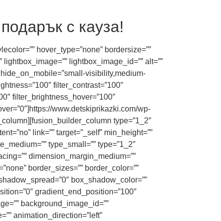
подарък с кауза!
tylecolor=”” hover_type=”none” bordersize=””
 lightbox_image=”” lightbox_image_id=”” alt=””
” hide_on_mobile=”small-visibility,medium-
_brightness=”100″ filter_contrast=”100″
”100″ filter_brightness_hover=”100″
hover=”0″]https://www.detskiprikazki.com/wp-
olumn][fusion_builder_column type=”1_2″
nt=”no” link=”” target=”_self” min_height=””
 type_medium=”” type_small=”” type=”1_2″
acing=”” dimension_margin_medium=””
none” border_sizes=”” border_color=””
_shadow_spread=”0″ box_shadow_color=””
sition=”0″ gradient_end_position=”100″
mage=”” background_image_id=””
” animation_direction=”left”