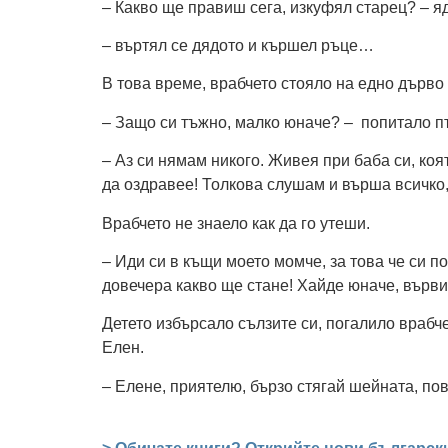
– Какво ще правиш сега, изкуфял старец? – я
– въртял се дядото и кършел ръце…
В това време, врабчето стояло на едно дърв
– Защо си тъжно, малко юначе? – попитало пт
– Аз си нямам никого. Живея при баба си, коя
да оздравее! Толкова слушам и върша всичко,
Врабчето не знаело как да го утеши.
– Иди си в къщи моето момче, за това че си 
довечера какво ще стане! Хайде юначе, върви
Детето избърсало сълзите си, погалило врабч
Елен.
– Елене, приятелю, бързо стягай шейната, по